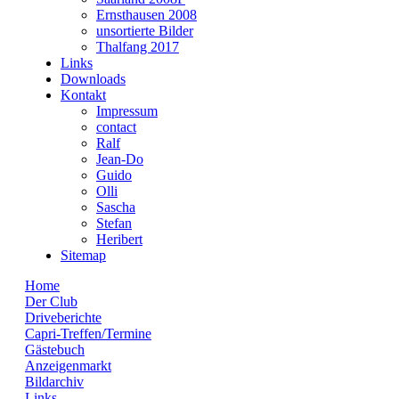
Ernsthausen 2008
unsortierte Bilder
Thalfang 2017
Links
Downloads
Kontakt
Impressum
contact
Ralf
Jean-Do
Guido
Olli
Sascha
Stefan
Heribert
Sitemap
Home
Der Club
Driveberichte
Capri-Treffen/Termine
Gästebuch
Anzeigenmarkt
Bildarchiv
Links