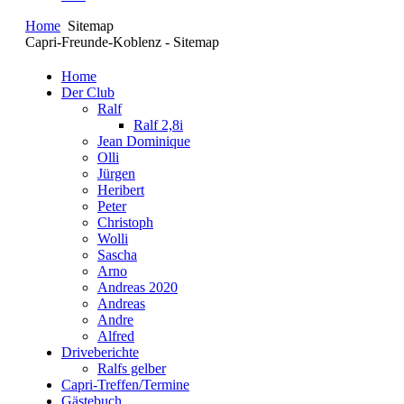
Home
Sitemap
Capri-Freunde-Koblenz - Sitemap
Home
Der Club
Ralf
Ralf 2,8i
Jean Dominique
Olli
Jürgen
Heribert
Peter
Christoph
Wolli
Sascha
Arno
Andreas 2020
Andreas
Andre
Alfred
Driveberichte
Ralfs gelber
Capri-Treffen/Termine
Gästebuch