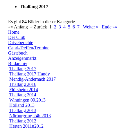
Thalfang 2017
Es gibt 84 Bilder in dieser Kategorie
«« Anfang
« Zurück
1
2
3
4
5
6
7
Weiter »
Ende »»
Home
Der Club
Driveberichte
Capri-Treffen/Termine
Gästebuch
Anzeigenmarkt
Bildarchiv
Thalfang 2017
Thalfang 2017 Handy
Mendig-Andernach 2017
Thalfang 2016
Flörsheim 2014
Thalfang 2014
Winningen 09.2013
Holland 2013
Thalfang 2013
Nürburgring 24h 2013
Thalfang 2012
Herten 2011u2012