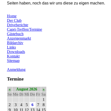
Seiten haben, noch das wir uns diese zu eigen machen.
Home
Der Club
Driveberichte
Capri-Treffen/Termine
Gästebuch
Anzeigenmarkt
Bildarchiv
Links
Downloads
Kontakt
Sitemap
Anmeldung
Termine
«
August 2026
»
So
Mo
Di
Mi
Do
Fr
Sa
1
2
3
4
5
6
7
8
9
10
11
12
13
14
15