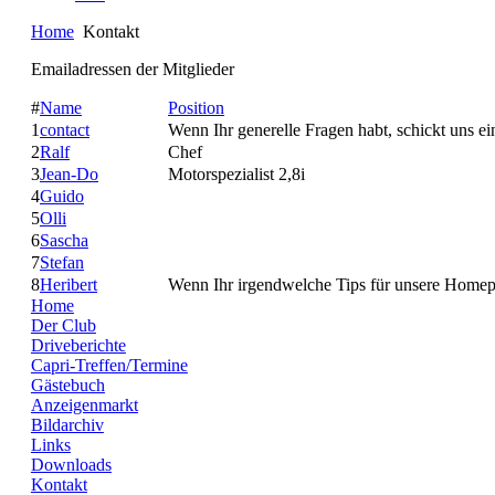
Home
Kontakt
Emailadressen der Mitglieder
#
Name
Position
1
contact
Wenn Ihr generelle Fragen habt, schickt uns ei
2
Ralf
Chef
3
Jean-Do
Motorspezialist 2,8i
4
Guido
5
Olli
6
Sascha
7
Stefan
8
Heribert
Wenn Ihr irgendwelche Tips für unsere Homepa
Home
Der Club
Driveberichte
Capri-Treffen/Termine
Gästebuch
Anzeigenmarkt
Bildarchiv
Links
Downloads
Kontakt