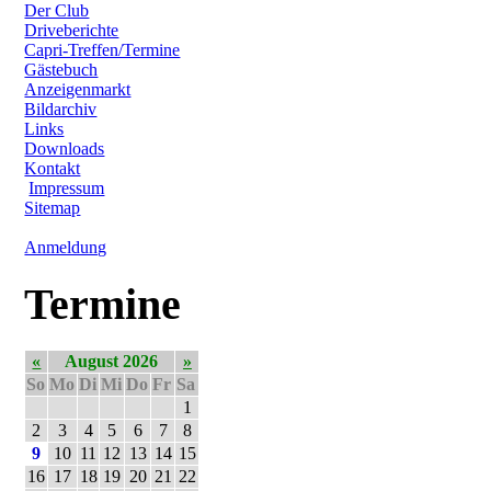
Der Club
Driveberichte
Capri-Treffen/Termine
Gästebuch
Anzeigenmarkt
Bildarchiv
Links
Downloads
Kontakt
Impressum
Sitemap
Anmeldung
Termine
«
August 2026
»
So
Mo
Di
Mi
Do
Fr
Sa
1
2
3
4
5
6
7
8
9
10
11
12
13
14
15
16
17
18
19
20
21
22