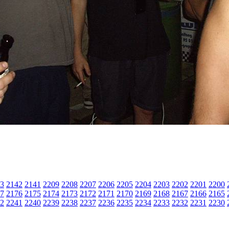
3
2142
2141
2209
2208
2207
2206
2205
2204
2203
2202
2201
2200
7
2176
2175
2174
2173
2172
2171
2170
2169
2168
2167
2166
2165
2
2241
2240
2239
2238
2237
2236
2235
2234
2233
2232
2231
2230