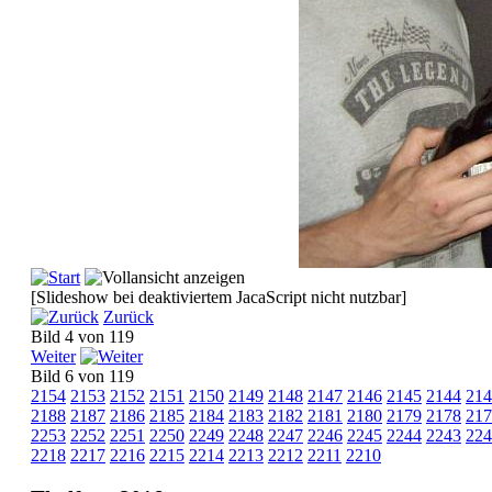
[Slideshow bei deaktiviertem JacaScript nicht nutzbar]
Zurück
Bild 4 von 119
Weiter
Bild 6 von 119
2154
2153
2152
2151
2150
2149
2148
2147
2146
2145
2144
214
2188
2187
2186
2185
2184
2183
2182
2181
2180
2179
2178
217
2253
2252
2251
2250
2249
2248
2247
2246
2245
2244
2243
224
2218
2217
2216
2215
2214
2213
2212
2211
2210