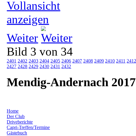
Weiter
Bild 3 von 34
2401
2402
2403
2404
2405
2406
2407
2408
2409
2410
2411
241
2427
2428
2429
2430
2431
2432
Mendig-Andernach 2017
Home
Der Club
Driveberichte
Capri-Treffen/Termine
Gästebuch