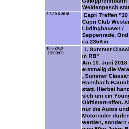
Galopprennbahn
Weidenpesch stat
8.6-10.6.2018
Capri Treffen "30
Capri Club Wester
Lüdinghausen /
Seppenrade, Ond
ca 235Km
10.6.2018
1. Summer Class
10:00:00
in RB"
Am 10. Juni 2018 
erstmalig die Ver
„Summer Classic
Ransbach-Baum
statt. Hierbei han
sich um ein Youn
Oldtimertreffen. A
nur die Autos un
Motorräder dürfe
werden, sondern
eine 50er-Jahre-