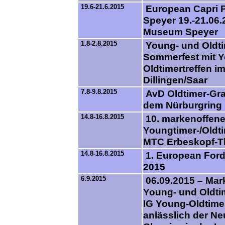
19.6-21.6.2015
European Capri P
Speyer 19.-21.06.
Museum Speyer
1.8-2.8.2015
Young- und Oldti
Sommerfest mit 
Oldtimertreffen i
Dillingen/Saar
7.8-9.8.2015
AvD Oldtimer-Gra
dem Nürburgring
14.8-16.8.2015
10. markenoffen
Youngtimer-/Oldti
MTC Erbeskopf-Th
14.8-16.8.2015
1. European Ford
2015
6.9.2015
06.09.2015 – Mar
Young- und Oldtim
IG Young-Oldtime
anlässlich der N