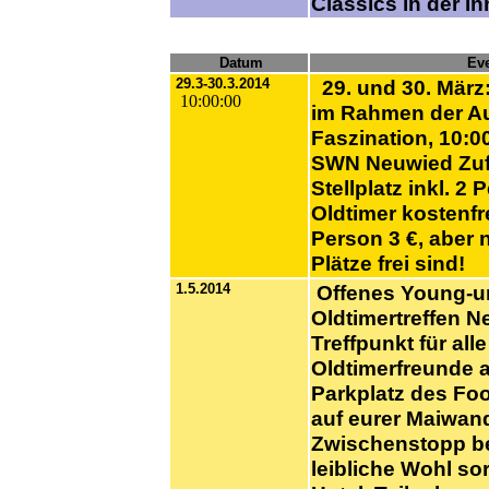
Classics in der I
Datum
Eve
29.3-30.3.2014
29. und 30. März:
10:00:00
im Rahmen der A
Faszination, 10:00
SWN Neuwied Zuf
Stellplatz inkl. 2
Oldtimer kostenfr
Person 3 €, aber 
Plätze frei sind!
1.5.2014
Offenes Young-u
Oldtimertreffen 
Treffpunkt für alle
Oldtimerfreunde 
Parkplatz des Fo
auf eurer Maiwan
Zwischenstopp be
leibliche Wohl so