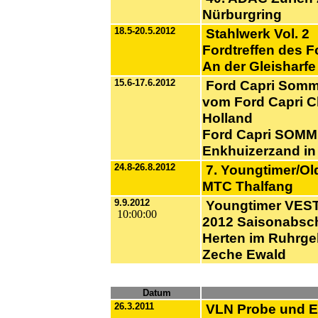
Nürburgring
18.5-20.5.2012
Stahlwerk Vol. 2
Fordtreffen des F
An der Gleisharf
15.6-17.6.2012
Ford Capri Somme
vom Ford Capri C
Holland
Ford Capri SOM
Enkhuizerzand in
24.8-26.8.2012
7. Youngtimer/Old
MTC Thalfang
9.9.2012
Youngtimer VES
10:00:00
2012 Saisonabsc
Herten im Ruhrge
Zeche Ewald
Datum
26.3.2011
VLN Probe und Ei