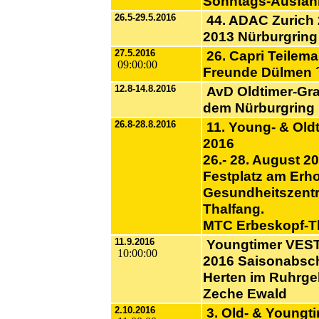
Sonntags-Ausfahr
26.5-29.5.2016
44. ADAC Zurich
2013 Nürburgring
27.5.2016
26. Capri Teilema
09:00:00
Freunde Dülmen 
12.8-14.8.2016
AvD Oldtimer-Gra
dem Nürburgring
26.8-28.8.2016
11. Young- & Oldt
2016
26.- 28. August 2
Festplatz am Erh
Gesundheitszent
Thalfang.
MTC Erbeskopf-Th
11.9.2016
Youngtimer VES
10:00:00
2016 Saisonabsc
Herten im Ruhrge
Zeche Ewald
2.10.2016
3. Old- & Youngti