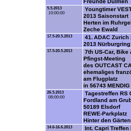
Freunde Dülmen 
5.5.2013
Youngtimer VES
10:00:00
2013 Saisonstart
Herten im Ruhrge
Zeche Ewald
17.5-20.5.2013
41. ADAC Zurich
2013 Nürburgring
17.5-20.5.2013
7th US-Car, Bike 
Pfingst-Meeting
des OUTCAST C
ehemaliges franzö
am Flugplatz
in 56743 MENDIG
26.5.2013
Tagestreffen RS 
08:00:00
Fordland am Grub
50189 Elsdorf
REWE-Parkplatz
Hinter den Gärten
14.6-16.6.2013
Int. Capri Treffen