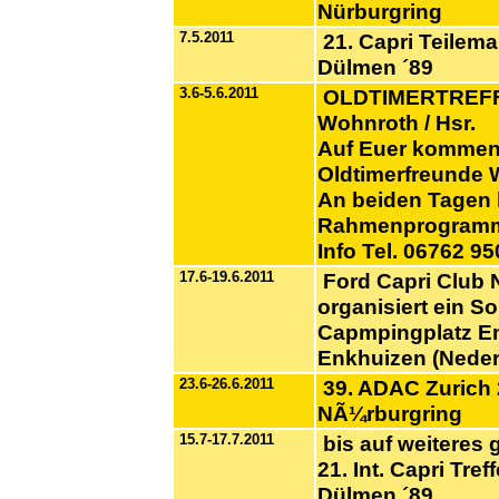
Nürburgring
7.5.2011
21. Capri Teilema
Dülmen ´89
3.6-5.6.2011
OLDTIMERTREFFE
Wohnroth / Hsr.
Auf Euer kommen 
Oldtimerfreunde 
An beiden Tagen
Rahmenprogram
Info Tel. 06762 9
17.6-19.6.2011
Ford Capri Club 
organisiert ein S
Capmpingplatz En
Enkhuizen (Neder
23.6-26.6.2011
39. ADAC Zurich
NÃ¼rburgring
15.7-17.7.2011
bis auf weiteres g
21. Int. Capri Tre
Dülmen ´89