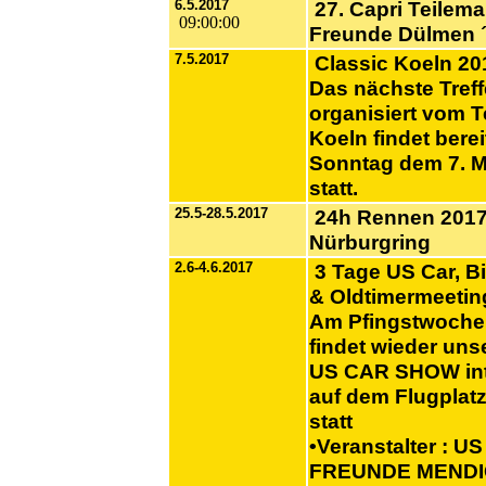
6.5.2017
27. Capri Teilema
09:00:00
Freunde Dülmen 
7.5.2017
Classic Koeln 20
Das nächste Tref
organisiert vom 
Koeln findet bere
Sonntag dem 7. M
statt.
25.5-28.5.2017
24h Rennen 201
Nürburgring
2.6-4.6.2017
3 Tage US Car, B
& Oldtimermeetin
Am Pfingstwoche
findet wieder uns
US CAR SHOW int
auf dem Flugplat
statt
•Veranstalter : U
FREUNDE MEND