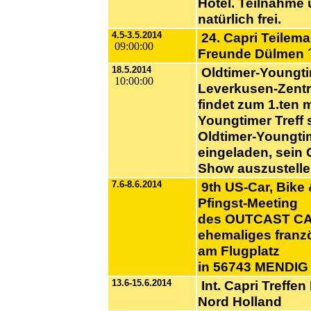
Hotel. Teilnahme u
natürlich frei.
4.5-3.5.2014
24. Capri Teilema
09:00:00
Freunde Dülmen 
18.5.2014
Oldtimer-Youngtim
10:00:00
Leverkusen-Zent
findet zum 1.ten m
Youngtimer Treff s
Oldtimer-Youngtim
eingeladen, sein 
Show auszustelle
7.6-8.6.2014
9th US-Car, Bike 
Pfingst-Meeting
des OUTCAST C
ehemaliges franzö
am Flugplatz
in 56743 MENDIG
13.6-15.6.2014
Int. Capri Treffen
Nord Holland