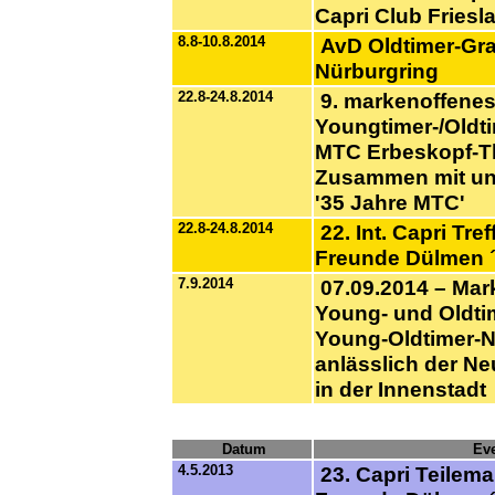
Capri Club Friesla
8.8-10.8.2014
AvD Oldtimer-Gra
Nürburgring
22.8-24.8.2014
9. markenoffene
Youngtimer-/Oldti
MTC Erbeskopf-Th
Zusammen mit un
'35 Jahre MTC'
22.8-24.8.2014
22. Int. Capri Tre
Freunde Dülmen 
7.9.2014
07.09.2014 – Mar
Young- und Oldtim
Young-Oldtimer-N
anlässlich der N
in der Innenstadt
Datum
Eve
4.5.2013
23. Capri Teilema