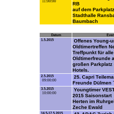
11:00:00
RB
auf dem Parkplatz
Stadthalle Ransb
Baumbach
Datum
Even
1.5.2015
Offenes Young-u
Oldtimertreffen 
Treffpunkt für alle
Oldtimerfreunde 
großen Parkplatz
Hotels.
2.5.2015
25. Capri Teilema
09:00:00
Freunde Dülmen 
3.5.2015
Youngtimer VES
10:00:00
2015 Saisonstart
Herten im Ruhrge
Zeche Ewald
14.5-17.5.2015
43. ADAC Zurich