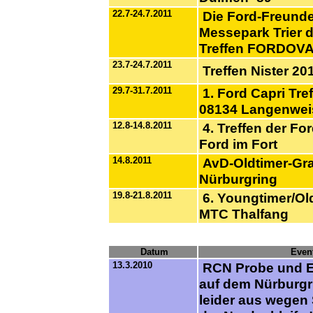
22.7-24.7.2011
Die Ford-Freunde-
Messepark Trier da
Treffen FORDOVA
23.7-24.7.2011
Treffen Nister 20
29.7-31.7.2011
1. Ford Capri Tre
08134 Langenwe
12.8-14.8.2011
4. Treffen der F
Ford im Fort
14.8.2011
AvD-Oldtimer-Gra
Nürburgring
19.8-21.8.2011
6. Youngtimer/Old
MTC Thalfang
Datum
Even
13.3.2010
RCN Probe und Ei
auf dem Nürburgrin
leider aus wegen