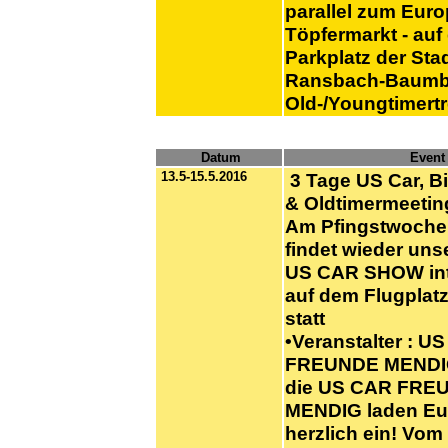
parallel zum Euro
Töpfermarkt - au
Parkplatz der Sta
Ransbach-Baumb
Old-/Youngtimertre
Datum
Event
13.5-15.5.2016
3 Tage US Car, B
& Oldtimermeetin
Am Pfingstwoche
findet wieder uns
US CAR SHOW int
auf dem Flugplat
statt
•Veranstalter : U
FREUNDE MEND
die US CAR FRE
MENDIG laden Eu
herzlich ein! Vom 