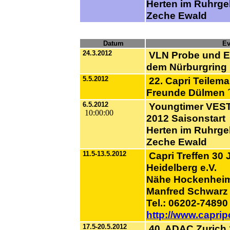
Herten im Ruhrge
Zeche Ewald
Datum
Ev
24.3.2012
VLN Probe und Ein
dem Nürburgring
5.5.2012
22. Capri Teilema
Freunde Dülmen 
6.5.2012
Youngtimer VES
10:00:00
2012 Saisonstart
Herten im Ruhrge
Zeche Ewald
11.5-13.5.2012
Capri Treffen 30 
Heidelberg e.V.
Nähe Hockenhei
Manfred Schwarz
Tel.: 06202-74890
http://www.caprip
17.5-20.5.2012
40. ADAC Zurich