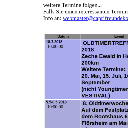
weitere Termine folgen...
Falls Sie einen interessanten Termin
Info an:
webmaster@caprifreundeko
Datum
Event
18.3.2018
OLDTIMERTREF
10:00:00
2018
Zeche Ewald in He
200km
Weitere Termine:
20. Mai, 15. Juli, 1
September
(nicht Youngtimer
VESTIVAL)
5.5-6.5.2018
8. Oldtimerwoch
10:00:00
Auf dem Festplatz
dem Bootshaus 6
Flörsheim am Main