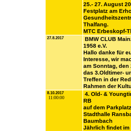
25.- 27. August 2
Festplatz am Erh
Gesundheitszent
Thalfang.
MTC Erbeskopf-Th
27.8.2017
BMW CLUB Mainz
1958 e.V.
Hallo danke für e
Interesse, wir ma
am Sonntag, den 
das 3.Oldtimer- u
Treffen in der Red
Rahmen der Kultu
8.10.2017
4. Old- & Youngti
11:00:00
RB
auf dem Parkplatz
Stadthalle Ransb
Baumbach
Jährlich findet im