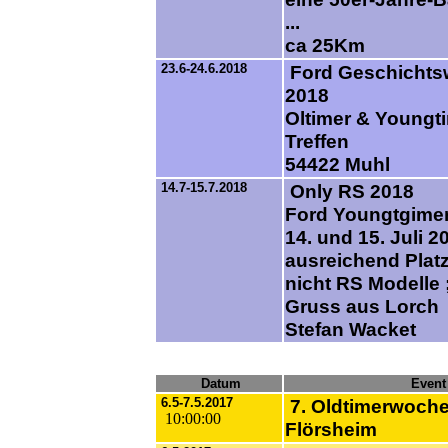
...
ca 25Km
23.6-24.6.2018
Ford Geschichtsw
2018
Oltimer & Youngt
Treffen
54422 Muhl
14.7-15.7.2018
Only RS 2018
Ford Youngtgime
14. und 15. Juli 2
ausreichend Platz
nicht RS Modelle ;
Gruss aus Lorch
Stefan Wacket
Datum
Event
6.5-7.5.2017
7. Oldtimerwoch
10:00:00
Flörsheim