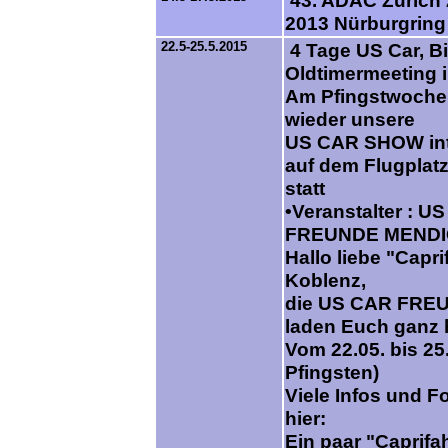
2013 Nürburgring
22.5-25.5.2015
4 Tage US Car, B
Oldtimermeeting 
Am Pfingstwochen
wieder unsere
US CAR SHOW int
auf dem Flugplat
statt
•Veranstalter : U
FREUNDE MEND
Hallo liebe "Capri
Koblenz,
die US CAR FRE
laden Euch ganz h
Vom 22.05. bis 25
Pfingsten)
Viele Infos und Fo
hier:
Ein paar "Caprifa