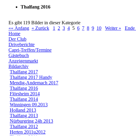
Thalfang 2016
Es gibt 119 Bilder in dieser Kategorie
«« Anfang
« Zurück
1
2
3
4
5
6
7
8
9
10
Weiter »
Ende
Home
Der Club
Driveberichte
Capri-Treffen/Termine
Gästebuch
Anzeigenmarkt
Bildarchiv
Thalfang 2017
Thalfang 2017 Handy
Mendig-Andernach 2017
Thalfang 2016
Flörsheim 2014
Thalfang 2014
Winningen 09.2013
Holland 2013
Thalfang 2013
Nürburgring 24h 2013
Thalfang 2012
Herten 2011u2012